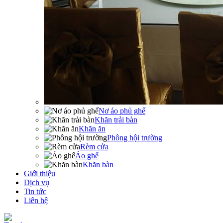
Nơ áo phủ ghế
Khăn trải bàn
Khăn ăn
Phông hội trường
Rèm cửa
Áo ghế
Khăn bàn
Giới thiệu
Dịch vụ
Tin tức
Liên hệ