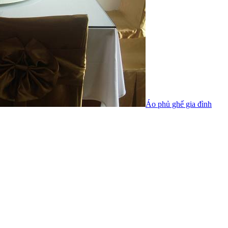
Áo phủ ghế gia đình