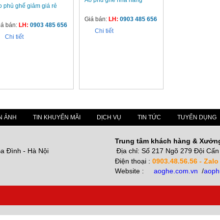
Áo phủ ghế nhà hàng
o phủ ghế giảm giá rẻ
Giá bán:
LH:
0903 485 656
iá bán:
LH:
0903 485 656
Chi tiết
Chi tiết
N ẢNH
TIN KHUYẾN MÃI
DỊCH VỤ
TIN TỨC
TUYỂN DỤNG
Trung tâm khách hàng & Xưởn
a Đình - Hà Nội
Địa chỉ: Số 217 Ngõ 279 Đội Cấn 
Điện thoại :
0903.48.56.56 - Zalo
Website :
aoghe.com.vn
/
aoph