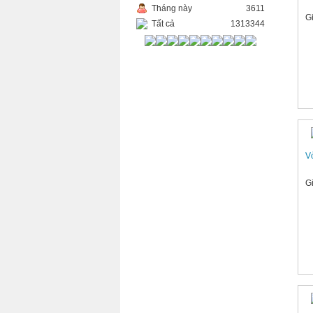
Tháng này
3611
G
Tất cả
1313344
V
G