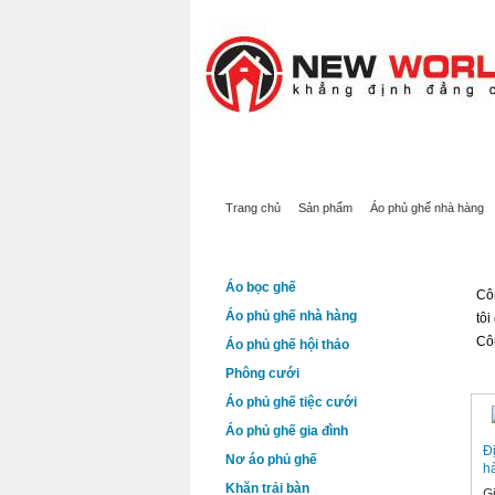
TRANG CHỦ
SẢN PHẨM
GIỚI 
Trang chủ
Sản phẩm
Áo phủ ghế nhà hàng
DANH MỤC SẢN PHẨM
ÁO
Áo bọc ghế
Côn
Áo phủ ghế nhà hàng
tôi
Côn
Áo phủ ghế hội thảo
Phông cưới
Áo phủ ghế tiệc cưới
Áo phủ ghế gia đình
Đ
Nơ áo phủ ghế
h
Khăn trải bàn
G