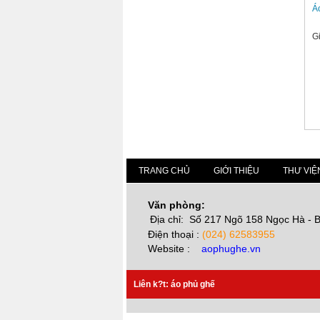
Á
G
TRANG CHỦ
GIỚI THIỆU
THƯ VIỆ
Văn phòng:
Địa chỉ: Số 217 Ngõ 158 Ngọc Hà - B
Điện thoại :
(024) 62583955
Website :
aophughe.vn
Liên k?t:
áo phủ gh
ế