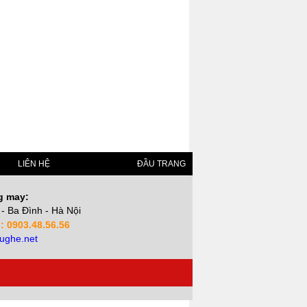
LIÊN HỆ
ĐẦU TRANG
g may:
- Ba Đình - Hà Nội
 : 0903.48.56.56
ughe.net