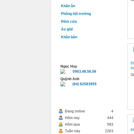
Khăn ăn
Phông hội trường
Rèm cửa
Áo ghế
Khăn bàn
HỖ TRỢ TRỰC TUYẾN
Đ
Ngọc Huy
b
0903.48.56.56
G
Quỳnh Anh
(04) 62583955
THỐNG KÊ TRUY CẬP
Đang online
4
Hôm nay
444
Hôm qua
583
M
Tuần này
2263