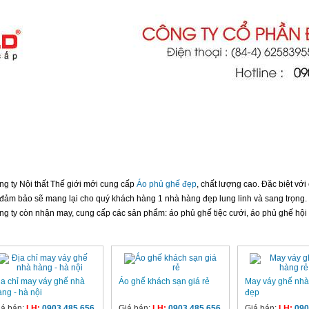
THIỆU
DỊCH VỤ
TIN TỨC
LIÊN HỆ
 PHỦ GHẾ NHÀ HÀNG
g ty Nội thất Thế giới mới cung cấp
Áo phủ ghế đẹp
, chất lượng cao. Đặc biệt v
 đảm bảo sẽ mang lại cho quý khách hàng 1 nhà hàng đẹp lung linh và sang trọng.
g ty còn nhận may, cung cấp các sản phẩm: áo phủ ghế tiệc cưới, áo phủ ghế hội n
ịa chỉ may váy ghế nhà
Áo ghế khách sạn giá rẻ
May váy ghế nhà
àng - hà nội
đẹp
iá bán:
LH:
0903 485 656
Giá bán:
LH:
0903 485 656
Giá bán:
LH:
090