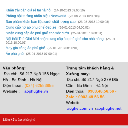
TIN CŨ HƠN
Khăn trải bàn giá rẻ tại hà nội
(14-10-2013 09:00:10)
Phông hội trường nhãn hiệu Newworld
(23-08-2013 10:00:08)
Sản phẩm khăn bàn tiệc cưới chất lượng cao
(23-08-2013 10:00:08)
Cung cấp nơ áo phủ ghế đẹp ,rẻ
(26-01-2013 04:00:01)
Nhận cung cấp áo phủ ghế cho tiệc cưới
(25-01-2013 10:00:01)
Nội thất Thế Giới Mới nhận cung cấp áo phủ ghế cho nhà hàng
(25-01-
2013 10:00:01)
May gia công áo phủ ghế
(25-01-2013 08:00:01)
Áo phủ ghế
(25-01-2013 07:00:01)
Văn phòng:
Trung tâm khách hàng &
Địa chỉ: Số 217 Ngõ 158 Ngọc
Xưởng may:
Địa chỉ: Số 217 Ngõ 279 Đội
Hà - Ba Đình - Hà Nội
Điện thoại :
(024) 62583955
Cấn - Ba Đình - Hà Nội
Website :
aophughe.vn
Điện thoại :
0903.48.56.56 -
Zalo : 0903.48.56.56
Website :
aoghe.com.vn
/
aophughe.net
Liên k?t:
áo phủ gh
ế