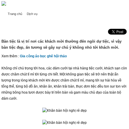
Trang chủ
Dịch vụ
TRANG TRÍ KHĂN TRẢI BÀN VÀ KHĂN ĂN - PHỤ KIỆN QUAN
Trang trí khăn trải bàn và khăn ăn - phụ kiện quan trọng nhất trên bàn tiệc
TRỌNG NHẤT TRÊN BÀN TIỆC
Bàn tiệc là vị trí nơi các khách mời thường đến ngồi dự tiệc, vì vậy
bàn tiệc đẹp, ấn tương sẽ gây sự chú ý không nhỏ tới khách mời.
Xem thêm :
Gia công áo bọc ghế hội thảo
Không chỉ chú trọng tới hoa, các đám cưới tại nhà hàng tiệc cưới, khách sạn còn
được chăm chút tỉ mỉ tới từng chi tiết. Một không gian tiệc sẽ trở nên thật ấn
tượng trong lòng khách mời khi được chăm chút tỉ mỉ, mang tới sự hài hòa về
tổng thể, từng bộ đồ ăn, khăn ăn, khăn trải bàn, thực đơn tiệc đều ton sur ton với
những bông hoa tươi được bày trí trên bàn và gam màu chủ đạo của toàn bộ
đám cưới.