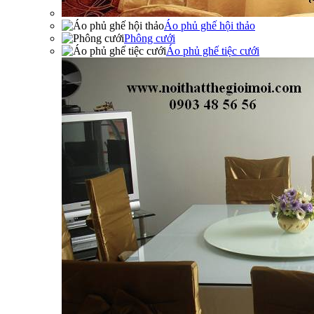
Áo phủ ghế hội thảo
Phông cưới
Áo phủ ghế tiệc cưới