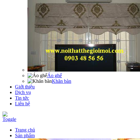
Áo ghế
Khăn bàn
Giới thiệu
Dịch vụ
Tin tức
Liên hệ
Toggle
Trang chủ
Sản phẩm