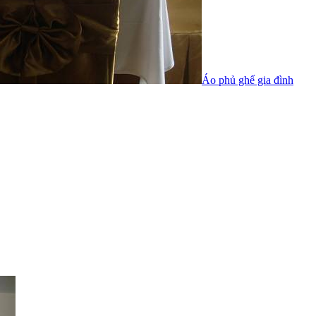
Áo phủ ghế gia đình