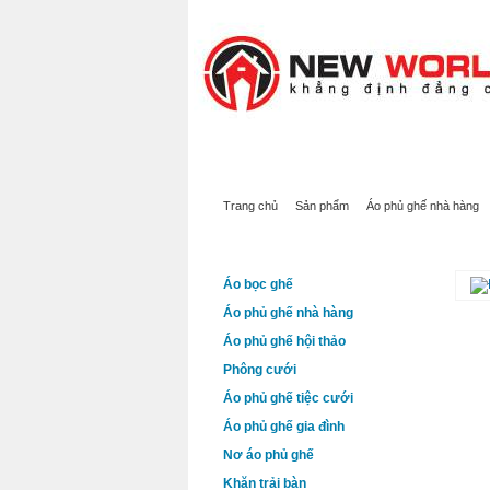
TRANG CHỦ
SẢN PHẨM
GIỚI 
Trang chủ
Sản phẩm
Áo phủ ghế nhà hàng
DANH MỤC SẢN PHẨM
ĐỊA
Áo bọc ghế
Áo phủ ghế nhà hàng
Áo phủ ghế hội thảo
Phông cưới
Áo phủ ghế tiệc cưới
Áo phủ ghế gia đình
Nơ áo phủ ghế
Khăn trải bàn