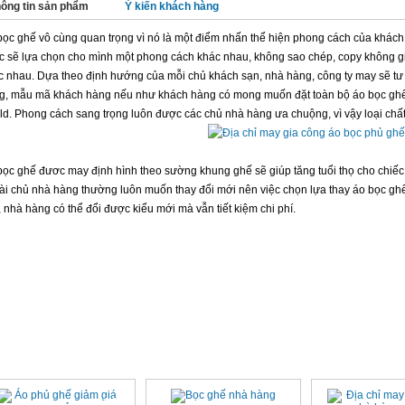
ông tin sản phẩm
Ý kiến khách hàng
bọc ghế vô cùng quan trọng vì nó là một điểm nhấn thể hiện phong cách của khách
c sẽ lựa chọn cho mình một phong cách khác nhau, không sao chép, copy không g
c nhau. Dựa theo định hướng của mỗi chủ khách sạn, nhà hàng, công ty may sẽ tư
g, mẫu mã khách hàng nếu như khách hàng có mong muốn đặt toàn bộ áo bọc ghế 
ld. Phong cách sang trọng luôn được các chủ nhà hàng ưa chuộng, vì vậy loại chất 
bọc ghế đươc may định hình theo sường khung ghế sẽ giúp tăng tuổi thọ cho chiếc 
ài chủ nhà hàng thường luôn muốn thay đổi mới nên việc chọn lựa thay áo bọc ghế
 nhà hàng có thể đổi được kiểu mới mà vẫn tiết kiệm chi phí.
N PHẨM CÙNG LOẠI
1%