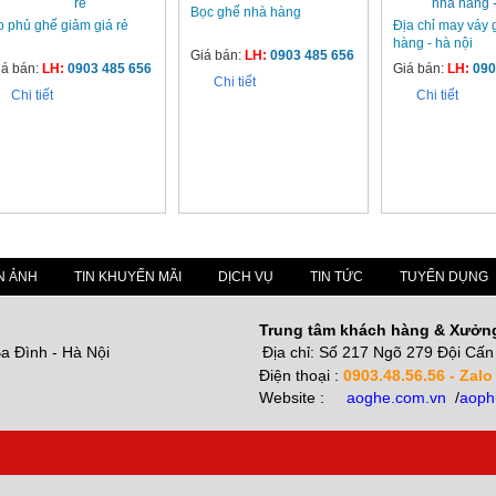
Bọc ghế nhà hàng
o phủ ghế giảm giá rẻ
Địa chỉ may váy
hàng - hà nội
Giá bán:
LH:
0903 485 656
iá bán:
LH:
0903 485 656
Giá bán:
LH:
090
Chi tiết
Chi tiết
Chi tiết
N ẢNH
TIN KHUYẾN MÃI
DỊCH VỤ
TIN TỨC
TUYỂN DỤNG
Trung tâm khách hàng & Xưởn
a Đình - Hà Nội
Địa chỉ: Số 217 Ngõ 279 Đội Cấn 
Điện thoại :
0903.48.56.56 - Zalo
Website :
aoghe.com.vn
/
aoph