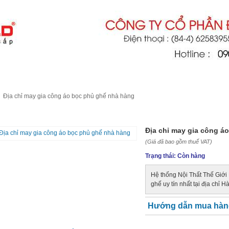
THIỆU
DỊCH VỤ
TIN TỨC
LIÊN HỆ
Địa chỉ may gia công áo bọc phủ ghế nhà hàng
 CHỈ MAY GIA CÔNG ÁO BỌC PHỦ GHẾ NHÀ HÀNG
Địa chỉ may gia công á
(Giá đã bao gồm thuế VAT)
Trạng thái:
Còn hàng
Hệ thống Nội Thất Thế Giới
ghế uy tín nhất tại địa chỉ H
Hướng dẫn mua hàn