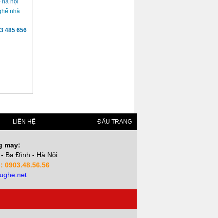
 ghế nhà
3 485 656
LIÊN HỆ
ĐẦU TRANG
g may:
- Ba Đình - Hà Nội
 : 0903.48.56.56
ughe.net