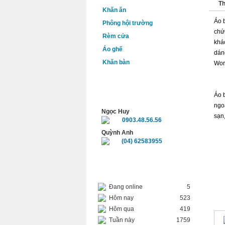
Th
Khăn ăn
Áo 
Phông hội trường
chứ
Rèm cửa
khá
Áo ghế
dán
Khăn bàn
Wor
HỖ TRỢ TRỰC TUYẾN
Áo 
ngo
Ngọc Huy
sạn,
0903.48.56.56
Quỳnh Anh
(04) 62583955
THỐNG KÊ TRUY CẬP
Đang online
5
SẢ
Hôm nay
523
Hôm qua
419
Tuần này
1759