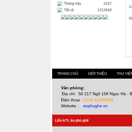
Tháng này
3107
Á
Tất cả
1312840
G
TRANG CHỦ
GIỚI THIỆU
THƯ VIỆ
Văn phòng:
Địa chỉ: Số 217 Ngõ 158 Ngọc Hà - B
Điện thoại :
(024) 62583955
Website :
aophughe.vn
Liên k?t:
áo phủ gh
ế