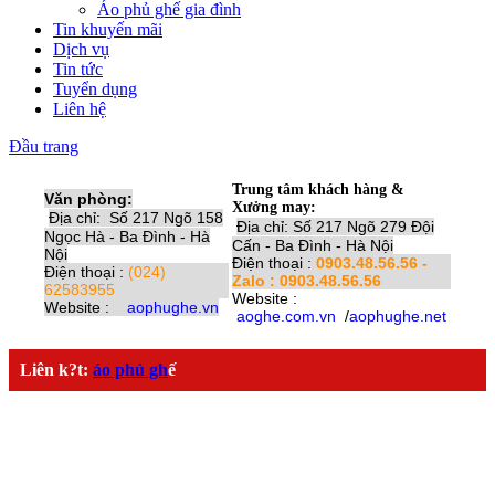
Áo phủ ghế gia đình
Tin khuyến mãi
Dịch vụ
Tin tức
Tuyển dụng
Liên hệ
Đầu trang
Trung tâm khách hàng &
Văn phòng:
Xưởng may:
Địa chỉ: Số 217 Ngõ 158
Địa chỉ: Số 217 Ngõ 279 Đội
Ngọc Hà - Ba Đình - Hà
Cấn - Ba Đình - Hà Nội
Nội
Điện thoại :
0903.48.56.56 -
Điện thoại :
(024)
Zalo : 0903.48.56.56
62583955
Website :
Website :
aophughe.vn
aoghe.com.vn
/
aophughe.net
Liên k?t:
áo phủ gh
ế