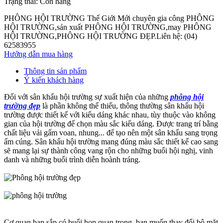
Trạng thái:
Còn hàng
PHÔNG HỘI TRƯỜNG Thế Giới Mới chuyên gia công PHÔNG
HỘI TRƯỜNG,sản xuất PHÔNG HỘI TRƯỜNG,may PHÔNG
HỘI TRƯỜNG,PHÔNG HỘI TRƯỜNG ĐẸP.Liên hệ: (04)
62583955
Hướng dẫn mua hàng
Thông tin sản phẩm
Ý kiến khách hàng
Đối với sân khấu hội trường sự xuất hiện của những
phông hội
trường đẹp
là phần không thể thiếu, thông thường sân khấu hội
trường được thiết kế với kiểu dáng khác nhau, tùy thuộc vào không
gian của hội trường để chọn màu sắc kiểu dáng. Được trang trí bằng
chất liệu vải gấm voan, nhung... để tạo nên một sân khấu sang trọng
ấm cúng. Sân khấu hội trường mang đúng màu sắc thiết kế cao sang
sẽ mang lại sự thành công vang rộn cho những buổi hội nghị, vinh
danh và những buổi trình diễn hoành tráng.
Cơ quan bạn sắp có buổi họp quan trọng, bạn muốn thay đổi bộ mặt