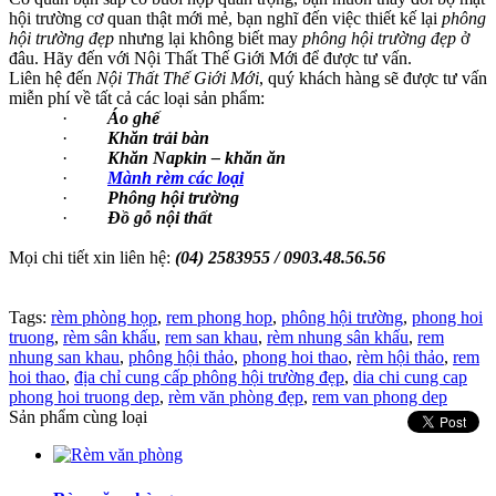
hội trường cơ quan thật mới mẻ, bạn nghĩ đến việc thiết kế lại
phông
hội trường đẹp
nhưng lại không biết may
phông hội trường đẹp
ở
đâu. Hãy đến với Nội Thất Thế Giới Mới để được tư vấn.
Liên hệ đến
Nội Thất Thế Giới Mới
, quý khách hàng sẽ được tư vấn
miễn phí về tất cả các loại sản phẩm:
·
Áo ghế
·
Khăn trải bàn
·
Khăn Napkin – khăn ăn
·
Mành rèm các loại
·
Phông hội trường
·
Đồ gỗ nội thất
Mọi chi tiết xin liên hệ:
(04) 2583955 / 0903.48.56.56
Tags:
rèm phòng họp
,
rem phong hop
,
phông hội trường
,
phong hoi
truong
,
rèm sân khấu
,
rem san khau
,
rèm nhung sân khấu
,
rem
nhung san khau
,
phông hội thảo
,
phong hoi thao
,
rèm hội thảo
,
rem
hoi thao
,
địa chỉ cung cấp phông hội trường đẹp
,
dia chi cung cap
phong hoi truong dep
,
rèm văn phòng đẹp
,
rem van phong dep
Sản phẩm cùng loại