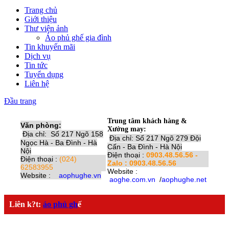
Trang chủ
Giới thiệu
Thư viện ảnh
Áo phủ ghế gia đình
Tin khuyến mãi
Dịch vụ
Tin tức
Tuyển dụng
Liên hệ
Đầu trang
Trung tâm khách hàng &
Văn phòng:
Xưởng may:
Địa chỉ: Số 217 Ngõ 158
Địa chỉ: Số 217 Ngõ 279 Đội
Ngọc Hà - Ba Đình - Hà
Cấn - Ba Đình - Hà Nội
Nội
Điện thoại :
0903.48.56.56 -
Điện thoại :
(024)
Zalo : 0903.48.56.56
62583955
Website :
Website :
aophughe.vn
aoghe.com.vn
/
aophughe.net
Liên k?t:
áo phủ gh
ế