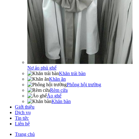
Nơ áo phủ ghế
Khăn trải bàn
Khăn ăn
Phông hội trường
Rèm cửa
Áo ghế
Khăn bàn
Giới thiệu
Dịch vụ
Tin tức
Liên hệ
Trang chủ