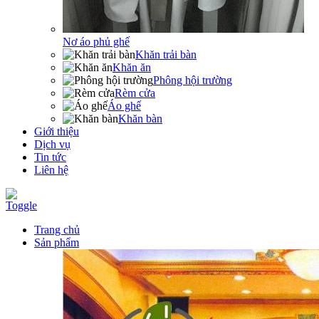
Nơ áo phủ ghế
Khăn trải bàn
Khăn ăn
Phông hội trường
Rèm cửa
Áo ghế
Khăn bàn
Giới thiệu
Dịch vụ
Tin tức
Liên hệ
Toggle
Trang chủ
Sản phẩm