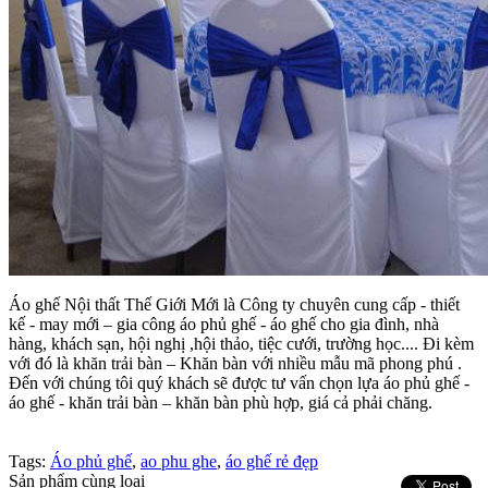
Áo ghế Nội thất Thế Giới Mới là Công ty chuyên cung cấp - thiết
kế - may mới – gia công áo phủ ghế - áo ghế cho gia đình, nhà
hàng, khách sạn, hội nghị ,hội thảo, tiệc cưới, trường học.... Đi kèm
với đó là khăn trải bàn – Khăn bàn với nhiều mẫu mã phong phú .
Đến với chúng tôi quý khách sẽ được tư vấn chọn lựa áo phủ ghế -
áo ghế - khăn trải bàn – khăn bàn phù hợp, giá cả phải chăng.
Tags:
Áo phủ ghế
,
ao phu ghe
,
áo ghế rẻ đẹp
Sản phẩm cùng loại