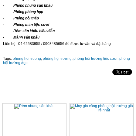
-
Phông nhung sân khấu
-
Phông phòng họp
-
Phông hội thảo
-
Phông màn tiệc cưới
-
Rèm sân khấu biểu diễn
-
Mành sân khấu
Liên hệ : 04.62583955 / 0903485656 để được tư vấn và đặt hàng
Tags:
phong hoi truong
,
phông hội trường
,
phông hội trường tiệc cưới
,
phông
hội trường đẹp
SẢN PHẨM CÙNG LOẠI