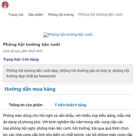
Phông hội trường tiệc cưới
Trang chủ
Sản phẩm
Phông hội trường
PHÔNG HỘI TRƯỜNG TIỆC CƯỚI
Phông hội trường tiệc cưới
(Giá đã bao gồm thuế VAT)
Trạng thái:
Còn hàng
Phông hội trường tiệc cưới đẹp, phông hội trường giá cả hợp lý, phông hội
trường đẹp nhất tại Newworld
Hướng dẫn mua hàng
Thông tin sản phẩm
Ý kiến khách hàng
Phông màn dùng cho hội nghị và sân khấu, với nhiều loại kiểu dáng, mẫu mã
đa dạng và phong phú. Với kinh nghiệm lâu năm trong việc cung cấp các
loại
phông hội nghị
, phông màn tiệc cưới, hội trường, trải qua quá trình chọn
lọc các nhà cung cấp linh phụ kiện có chất lượng, các bộ phông màn cung cấp