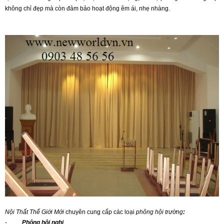
không chỉ đẹp mà còn đảm bảo hoạt động êm ái, nhẹ nhàng.
Nội Thất Thế Giới Mới
chuyên cung cấp các loại
phông hội trường
:
-
Phông hội nghị